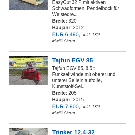
EasyCut 32 P mit aktiven
Schwadformen, Pendelbock für
Weistedre...
Breite:
320
Baujahr:
2012
EUR 6.490,-
inkl. 13%
MwSt./Verm.
Tajfun EGV 85
Tajfun EGV 85, 8,5 t
Funkseilwinde mit oberer und
unterer Seileinlaufrolle,
Kunststoff-Sei...
Breite:
205
Baujahr:
2015
EUR 7.900,-
inkl. 13%
MwSt./Verm.
Trinker 12.4-32