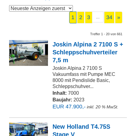
1
2
3
...
34
»
Treffer 1 - 20 von 661
Joskin Alpina 2 7100 S +
Schleppschuhverteiler
7,5 m
Joskin Alpina 2 7100 S
Vakuumfass mit Pumpe MEC
8000 mit Pendislide Basic,
Schleppschuhver...
Inhalt:
7000
Baujahr:
2023
EUR 47.900,-
inkl. 20 % MwSt.
New Holland T4.75S
Stage V