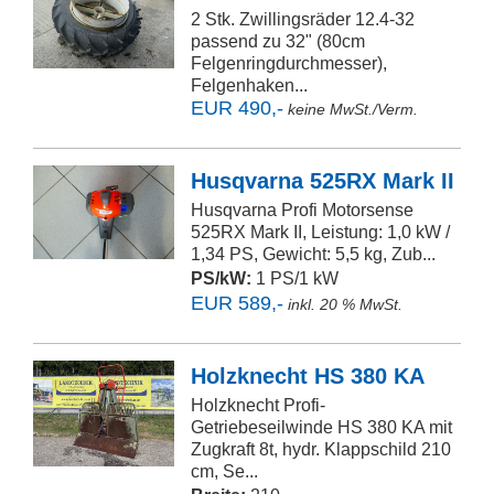
2 Stk. Zwillingsräder 12.4-32
passend zu 32" (80cm
Felgenringdurchmesser),
Felgenhaken...
EUR 490,-
keine MwSt./Verm.
Husqvarna 525RX Mark II
Husqvarna Profi Motorsense
525RX Mark II, Leistung: 1,0 kW /
1,34 PS, Gewicht: 5,5 kg, Zub...
PS/kW:
1 PS/1 kW
EUR 589,-
inkl. 20 % MwSt.
Holzknecht HS 380 KA
Holzknecht Profi-
Getriebeseilwinde HS 380 KA mit
Zugkraft 8t, hydr. Klappschild 210
cm, Se...