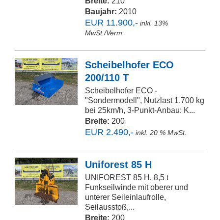
Breite:
210
Baujahr:
2010
EUR 11.900,-
inkl. 13%
MwSt./Verm.
Scheibelhofer ECO
200/110 T
Scheibelhofer ECO -
"Sondermodell", Nutzlast 1.700 kg
bei 25km/h, 3-Punkt-Anbau: K...
Breite:
200
EUR 2.490,-
inkl. 20 % MwSt.
Uniforest 85 H
UNIFOREST 85 H, 8,5 t
Funkseilwinde mit oberer und
unterer Seileinlaufrolle,
Seilausstoß,...
Breite:
200