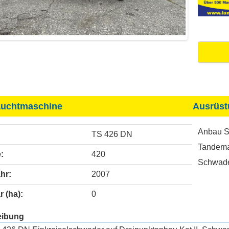
uchtmaschine
Ausrüst
Anbau S
TS 426 DN
Tandem
:
420
Schwade
hr:
2007
r (ha):
0
eibung