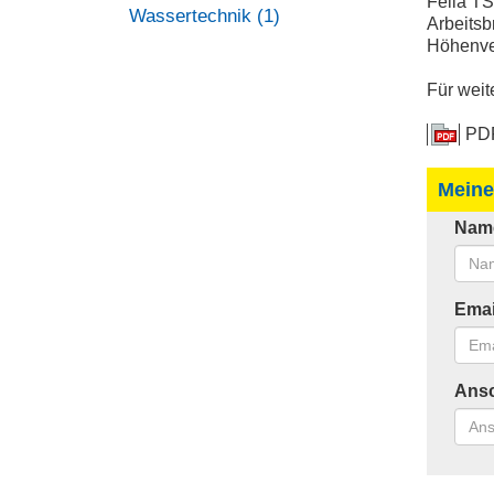
Fella T
Wassertechnik (1)
Arbeits
Höhenver
Für weit
PDF
Meine
Nam
Emai
Ansc