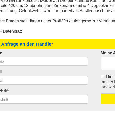
S 426 DN Einkreiselschwader auf Dreipunktanbau Kat II, Schw
breite 420 cm, 12 abnehmbare Zinkenarme mit je 4 Doppelzink
stellung, Gelenkwelle, wird unrepariert als Bastlermaschine a
ere Fragen steht Ihnen unser Profi-Verkäufer gerne zur Verfügun
 Datenblatt
 Anfrage an den Händler
e
Meine 
l
Hierm
meiner 
landwir
hrift