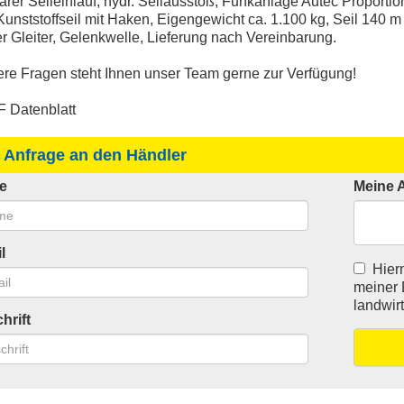
barer Seileinlauf, hydr. Seilausstoß, Funkanlage Autec Proport
unststoffseil mit Haken, Eigengewicht ca. 1.100 kg, Seil 140 
r Gleiter, Gelenkwelle, Lieferung nach Vereinbarung.
ere Fragen steht Ihnen unser Team gerne zur Verfügung!
 Datenblatt
 Anfrage an den Händler
e
Meine 
l
Hierm
meiner 
landwir
hrift