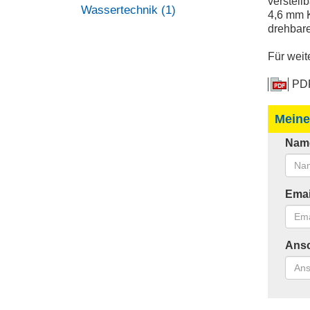
verstell
Wassertechnik (1)
4,6 mm K
drehbare
Für weit
PDF
Meine
Nam
Emai
Ansc