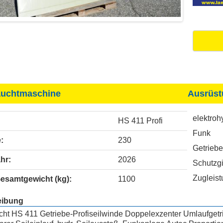
uchtmaschine
Ausrüst
elektroh
HS 411 Profi
Funk
:
230
Getrieb
hr:
2026
Schutzgi
Zugleist
Gesamtgewicht (kg):
1100
eibung
ht HS 411 Getriebe-Profiseilwinde Doppelexzenter Umlaufgetrie