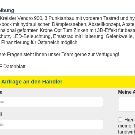
eibung
Kreisler Vendro 900, 3 Punktanbau mit vorderen Tastrad und hyd
ock mit hydraulischen Dämpferstreben, Abstellkonzept, Abstel
nsional geformten Krone OptiTurn Zinken mit 3D-Effekt für beste
hutz, LED-Beleuchtung, Ersatzrad mit Halterung, Gelenkwelle,
 Finanzierung für Österreich möglich.
ere Fragen steht Ihnen unser Team gerne zur Verfügung!
 Datenblatt
 Anfrage an den Händler
e
Meine 
l
Hierm
meiner 
landwir