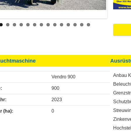
uchtmaschine
Ausrüst
Anbau Kr
Vendro 900
Beleuch
:
900
Grenzstr
hr:
2023
Schutzb
Streuwin
r (ha):
0
Zinkenve
Hochstel