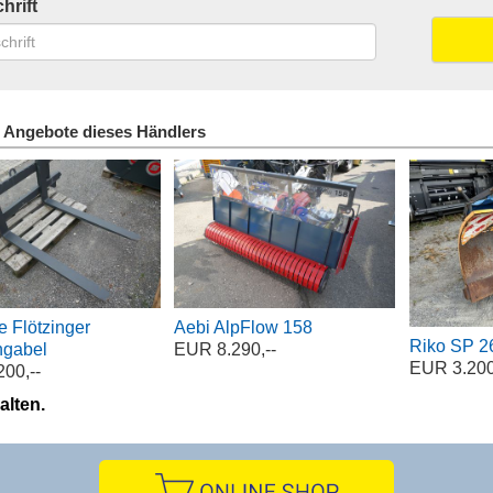
hrift
 Angebote dieses Händlers
e Flötzinger
Aebi AlpFlow 158
Riko SP 2
ngabel
EUR 8.290,--
EUR 3.200
00,--
alten.