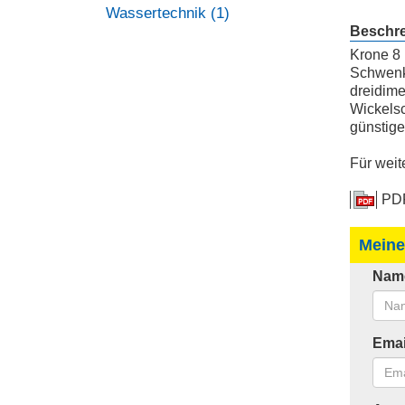
Wassertechnik (1)
Beschr
Krone 8 
Schwenkb
dreidime
Wickelsc
günstige
Für weit
PDF
Meine
Nam
Emai